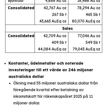
Björkdal
9,888 Au oz
18,468 Au oz
Consolidated
42,767 Au oz
78,294 Au oz
267 Sb t
465 Sb t
43,663 AuEq oz
80,070 AuEq oz
Sales
Consolidated
42,709 Au oz
77,046 Au oz
409 Sb t
549 Sb t
44,084 AuEq oz
79,043 AuEq oz
Kontanter, ädelmetaller och noterade
investeringar till ett värde av 246 miljoner
australiska dollar
Ökning med 55 miljoner australiska dollar från
föregående kvartal efter betalning av
inkomstskatt för räkenskapsåret 2025 på 11
miljoner dollar.