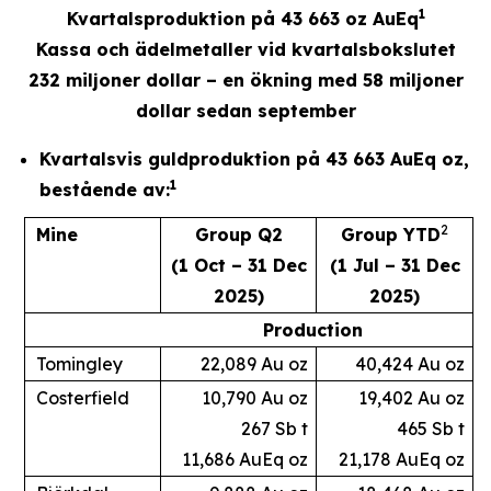
1
Kvartalsproduktion på 43 663 oz AuEq
Kassa och ädelmetaller vid kvartalsbokslutet
232 miljoner dollar – en ökning med 58 miljoner
dollar sedan september
Kvartalsvis guldproduktion på 43 663 AuEq oz,
1
bestående av:
2
Mine
Group Q2
Group YTD
(1 Oct – 31 Dec
(1 Jul – 31 Dec
2025)
2025)
Production
Tomingley
22,089 Au oz
40,424 Au oz
Costerfield
10,790 Au oz
19,402 Au oz
267 Sb t
465 Sb t
11,686 AuEq oz
21,178 AuEq oz