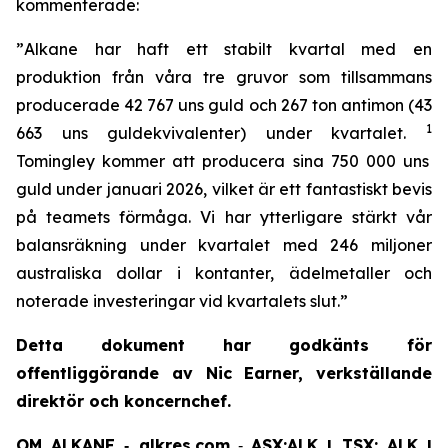
kommenterade:
”
Alkane har haft ett stabilt kvartal med en
produktion från våra tre gruvor som tillsammans
producerade 42 767 uns guld och 267 ton antimon (43
1
663 uns guldekvivalenter) under kvartalet.
Tomingley kommer att producera sina 750 000 uns
guld under januari 2026, vilket är ett fantastiskt bevis
på teamets förmåga. Vi har ytterligare stärkt vår
balansräkning under kvartalet med 246 miljoner
australiska dollar i kontanter, ädelmetaller och
noterade investeringar vid kvartalets slut
.”
Detta dokument har godkänts för
offentliggörande av Nic Earner, verkställande
direktör och koncernchef.
OM ALKANE ‐ alkres.com
‐
ASX:ALK | TSX: ALK |