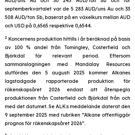
AUD/uns Au och 30 245 AUD/ton Sb och för
septemberkvartalet var de 5 283 AUD/uns Au och 33
508 AUD/ton Sb, baserat på en växelkurs mellan AUD
och USD på 0,6565 respektive 0,6544.
2
Koncernens produktion hittills i år beräknad på basis
av 100 % andel från Tomingley, Costerfield och
Björkdal för relevant period. Eftersom
sammanslagningen med Mandalay Resources
slutfördes den 5 augusti 2025 kommer Alkanes
lagstadgade rapporterade produktion för
räkenskapsåret 2026 endast att återspegla
produktionen från Costerfield och Björkdal från och
med det datumet. Se ALK:s meddelande daterat den
9 september 2025 med rubriken ”Alkane offentliggör
prognos för räkenskapsåret 2026”.