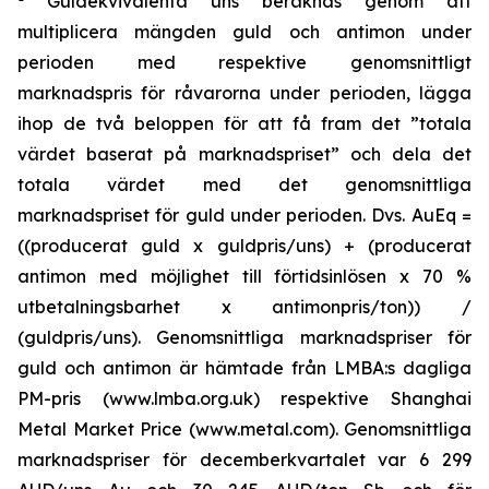
Guldekvivalenta uns beräknas genom att
multiplicera mängden guld och antimon under
perioden med respektive genomsnittligt
marknadspris för råvarorna under perioden, lägga
ihop de två beloppen för att få fram det ”totala
värdet baserat på marknadspriset” och dela det
totala värdet med det genomsnittliga
marknadspriset för guld under perioden. Dvs. AuEq =
((producerat guld x guldpris/uns) + (producerat
antimon med möjlighet till förtidsinlösen x 70 %
utbetalningsbarhet x antimonpris/ton)) /
(guldpris/uns). Genomsnittliga marknadspriser för
guld och antimon är hämtade från LMBA:s dagliga
PM-pris (www.lmba.org.uk) respektive Shanghai
Metal Market Price (www.metal.com). Genomsnittliga
marknadspriser för decemberkvartalet var 6 299